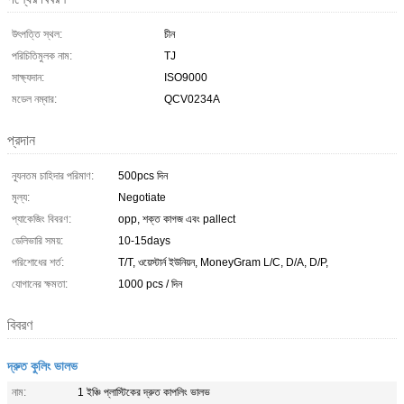
উৎপত্তি স্থল:
চীন
পরিচিতিমুলক নাম:
TJ
সাক্ষ্যদান:
ISO9000
মডেল নম্বার:
QCV0234A
প্রদান
ন্যূনতম চাহিদার পরিমাণ:
500pcs দিন
মূল্য:
Negotiate
প্যাকেজিং বিবরণ:
opp, শক্ত কাগজ এবং pallect
ডেলিভারি সময়:
10-15days
পরিশোধের শর্ত:
T/T, ওয়েস্টার্ন ইউনিয়ন, MoneyGram L/C, D/A, D/P,
যোগানের ক্ষমতা:
1000 pcs / দিন
বিবরণ
দ্রুত কুলিং ভালভ
নাম:
1 ইঞ্চি প্লাস্টিকের দ্রুত কাপলিং ভালভ