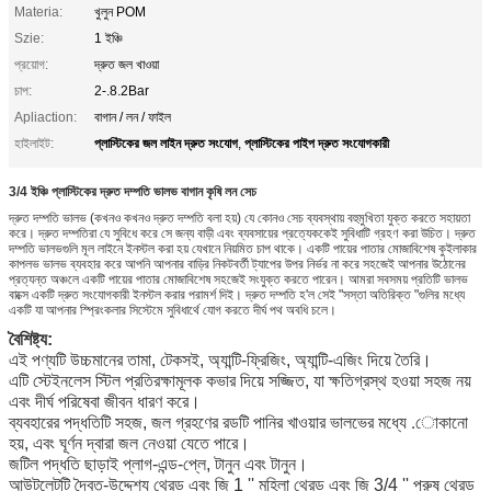
Materia:
খুলুন POM
Szie:
1 ইঞ্চি
প্রয়োগ:
দ্রুত জল খাওয়া
চাপ:
2-.8.2Bar
Apliaction:
বাগান / লন / ফাইল
প্লাস্টিকের জল লাইন দ্রুত সংযোগ
প্লাস্টিকের পাইপ দ্রুত সংযোগকারী
হাইলাইট:
,
3/4 ইঞ্চি প্লাস্টিকের দ্রুত দম্পতি ভালভ বাগান কৃষি লন সেচ
দ্রুত দম্পতি ভালভ (কখনও কখনও দ্রুত দম্পতি বলা হয়) যে কোনও সেচ ব্যবস্থায় বহুমুখিতা যুক্ত করতে সহায়তা
করে। দ্রুত দম্পতিরা যে সুবিধে করে সে জন্য বাড়ী এবং ব্যবসায়ের প্রত্যেককেই সুবিধাটি গ্রহণ করা উচিত। দ্রুত
দম্পতি ভালভগুলি মূল লাইনে ইনস্টল করা হয় যেখানে নিয়মিত চাপ থাকে। একটি পায়ের পাতার মোজাবিশেষ কুইলাকার
কাপলভ ভালভ ব্যবহার করে আপনি আপনার বাড়ির নিকটবর্তী ট্যাপের উপর নির্ভর না করে সহজেই আপনার উঠোনের
প্রত্যন্ত অঞ্চলে একটি পায়ের পাতার মোজাবিশেষ সহজেই সংযুক্ত করতে পারেন। আমরা সবসময় প্রতিটি ভালভ
বাক্সে একটি দ্রুত সংযোগকারী ইনস্টল করার পরামর্শ দিই। দ্রুত দম্পতি হ'ল সেই "সস্তা অতিরিক্ত "গুলির মধ্যে
একটি যা আপনার স্প্রিংকলার সিস্টেমে সুবিধার্থে যোগ করতে দীর্ঘ পথ অবধি চলে।
বৈশিষ্ট্য:
এই পণ্যটি উচ্চমানের তামা, টেকসই, অ্যান্টি-ফ্রিজিং, অ্যান্টি-এজিং দিয়ে তৈরি।
এটি স্টেইনলেস স্টিল প্রতিরক্ষামূলক কভার দিয়ে সজ্জিত, যা ক্ষতিগ্রস্থ হওয়া সহজ নয়
এবং দীর্ঘ পরিষেবা জীবন ধারণ করে।
ব্যবহারের পদ্ধতিটি সহজ, জল গ্রহণের রডটি পানির খাওয়ার ভালভের মধ্যে .োকানো
হয়, এবং ঘূর্ণন দ্বারা জল নেওয়া যেতে পারে।
জটিল পদ্ধতি ছাড়াই প্লাগ-এন্ড-প্লে, টানুন এবং টানুন।
আউটলেটটি দ্বৈত-উদ্দেশ্য থ্রেড এবং জি 1 '' মহিলা থ্রেড এবং জি 3/4 '' পুরুষ থ্রেড