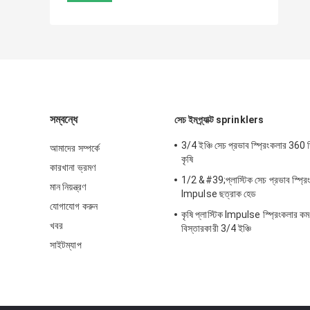
সম্বন্ধে
সেচ ইমপ্র্যাক্ট sprinklers
3/4 ইঞ্চি সেচ প্রভাব স্প্রিংকলার 360 ডিগ
আমাদের সম্পর্কে
কৃষি
কারখানা ভ্রমণ
1/2 &#39;প্লাস্টিক সেচ প্রভাব স্প্রিং
মান নিয়ন্ত্রণ
Impulse ছত্রাক হেড
যোগাযোগ করুন
কৃষি প্লাস্টিক Impulse স্প্রিংকলার কম
খবর
বিস্তারকারী 3/4 ইঞ্চি
সাইটম্যাপ