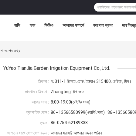
বাড়ি
পণ্য
ভিডিও
আমাদের সম্পর্কে
কারখানা ভ্রমণ
মান নিয়ন্ত্
াযোগের তথ্য
YuYao TianJia Garden Irrigation Equipment Co.,Ltd.
ঠিকানা :
নং 311-1 জিন্সহেং রোড, ইউয়াও 315400, চেচিয়াং, চীন।
কারখানার ঠিকানা :
Zhangting শিল্প জোন
কাজের সময় :
8:00-19:00(বেইজিং সময়)
ব্যবসায়িক ফোন :
86--13566580999(ওয়ার্কিং সময়) 86--13566580
ফ্যাক্স :
86-0754-62189338
আমাদের সাথে যোগাযোগ করুন :
আমাদের সরাসরি আপনার তদন্ত পাঠান