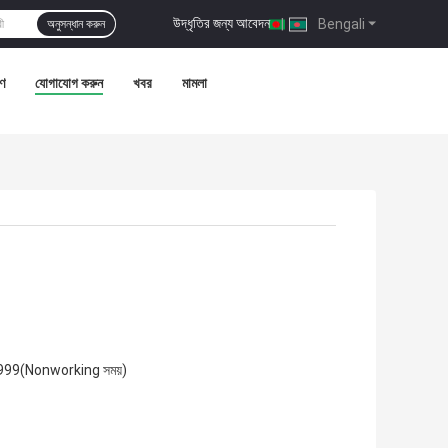
উদ্ধৃতির জন্য আবেদন
|
Bengali
অনুসন্ধান করুন
রণ
যোগাযোগ করুন
খবর
মামলা
999(Nonworking সময়)