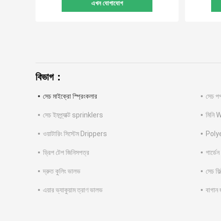
এখন যোগাযোগ
বিভাগ：
সেচ মাইক্রো স্প্রিংকলার
সেচ প
সেচ ইমপ্র্যাক্ট sprinklers
মিনি 
ওয়াটারিং সিস্টেম Drippers
Polye
ড্রিপ টেপ জিনিসপত্র
গার্ডেন
দ্রুত কুলিং ভালভ
সেচ ফিল
এয়ার ভ্যাকুয়াম ত্রাণ ভালভ
বাগান 