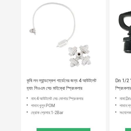
কৃষি লন ল্যান্ডস্কেপ গার্ডেনের জন্য 4 আউটলেট
Dn 1/2 ''
হ্যাং পিওএম সেচ মাইক্রো স্প্রিংকলার
স্প্রিংকলা
নাম:4 আউটলেট সেচ ফোগার স্প্রিংকলার
নামা:Dn 
পাদান:খুলুন POM
পাদান:প্
ভ্রোক প্রেসার:1-2Bar
সংযোগকা