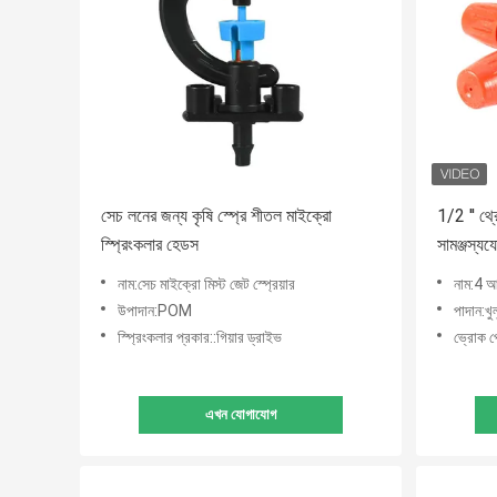
সেচ লনের জন্য কৃষি স্প্রে শীতল মাইক্রো
1/2 '' থ
স্প্রিংকলার হেডস
সামঞ্জস্যয
নাম:সেচ মাইক্রো মিস্ট জেট স্প্রেয়ার
নাম:4 আ
উপাদান:POM
পাদান:খ
স্প্রিংকলার প্রকার::গিয়ার ড্রাইভ
ভ্রোক প
এখন যোগাযোগ