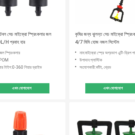
টেবল সেচ মাইক্রো স্প্রিংকলার জল
কৃষির জন্য ঝুলন্ত সেচ মাইক্রো স্প্রিং
0L/H প্রবাহ হার
4/7 মিমি হোজ নজল সিস্টেম
জল স্প্রিংকলার
নাম:মাইক্রো স্প্রে অগ্রভাগ এন্টি-ড্রিপ 
ন:POM
উপাদান:প্লাস্টিক
কলার টাইপ:0-360 গিয়ার ড্রাইভ
সংযোগকারী:কাঁটা, থ্রেড
এখন যোগাযোগ
এখন যোগাযোগ