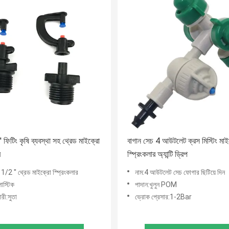
 ফিটিং কৃষি ব্যবস্থা সহ থ্রেড মাইক্রো
বাগান সেচ 4 আউটলেট ক্রস মিস্টিং মাইক
র
স্প্রিংকলার অ্যান্টি ড্রিপ
1/2 '' থ্রেড মাইক্রো স্প্রিংকলার
নাম:4 আউটলেট সেচ ফোগার ছিটিয়ে দিন
লাস্টিক
পাদান:খুলুন POM
রী:সুতা
ভ্রোক প্রেসার:1-2Bar