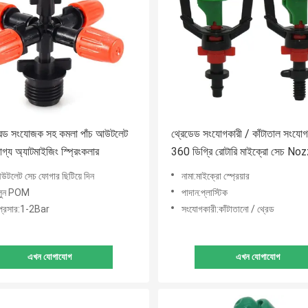
্রেড সংযোজক সহ কমলা পাঁচ আউটলেট
থ্রেডেড সংযোগকারী / কাঁটাতাল সংযোগ
োগ্য অ্যাটমাইজিং স্প্রিংকলার
360 ডিগ্রি রোটারি মাইক্রো সেচ No
উটলেট সেচ ফোগার ছিটিয়ে দিন
নামা:মাইক্রো স্প্রেয়ার
ুলুন POM
পাদান:প্লাস্টিক
্রেসার:1-2Bar
সংযোগকারী:কাঁটাতানো / থ্রেড
এখন যোগাযোগ
এখন যোগাযোগ