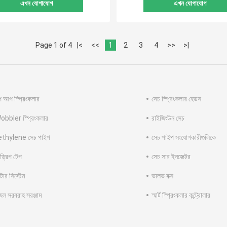
এখন যোগাযোগ
এখন যোগাযোগ
Page 1 of 4
|<
<<
1
2
3
4
>>
>|
প আপ স্প্রিংকলার
সেচ স্প্রিংকলার হেডস
Wobbler স্প্রিংকলার
রাইজিংউন সেচ
thylene সেচ পাইপ
সেচ পাইপ সংযোগকারীগুলিকে
 ড্রিপ টেপ
সেচ সার ইনজেক্টর
্টার সিস্টেম
ভালভ বক্স
জল সরবরাহ সরঞ্জাম
স্মার্ট স্প্রিংকলার কন্ট্রোলার