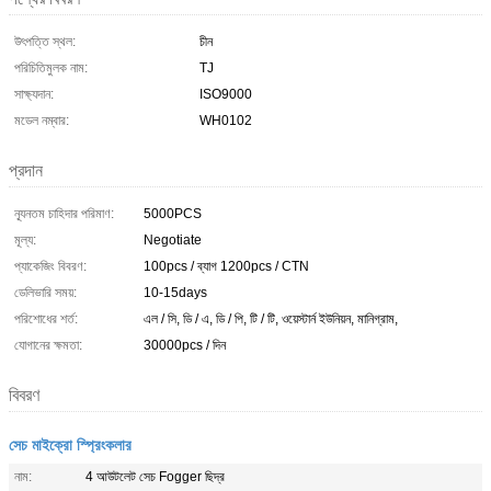
উৎপত্তি স্থল:
চীন
পরিচিতিমুলক নাম:
TJ
সাক্ষ্যদান:
ISO9000
মডেল নম্বার:
WH0102
প্রদান
ন্যূনতম চাহিদার পরিমাণ:
5000PCS
মূল্য:
Negotiate
প্যাকেজিং বিবরণ:
100pcs / ব্যাগ 1200pcs / CTN
ডেলিভারি সময়:
10-15days
পরিশোধের শর্ত:
এল / সি, ডি / এ, ডি / পি, টি / টি, ওয়েস্টার্ন ইউনিয়ন, মানিগ্রাম,
যোগানের ক্ষমতা:
30000pcs / দিন
বিবরণ
সেচ মাইক্রো স্প্রিংকলার
নাম:
4 আউটলেট সেচ Fogger ছিদ্র