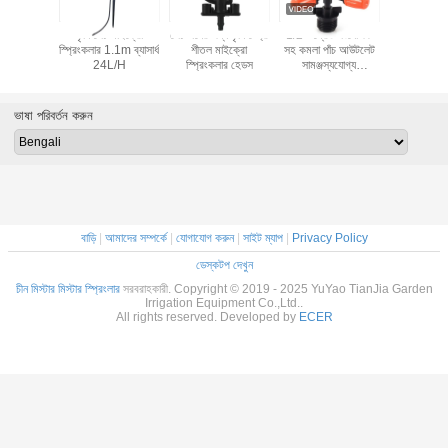
 ঝুলন্ত সেচ
কৃষি সেচ মাইক্রো
সেচ লনের জন্য কৃষি স্প্রে
1/2 '' থ্রেড সংযোজক
কৃষি গ্রীনহাউ
্রিংকলার কিট
স্প্রিংকলার 1.1m ব্যাসার্ধ
শীতল মাইক্রো
সহ কমলা পাঁচ আউটলেট
জন্য 1/2'' সে
 হোজ নজল
24L/H
স্প্রিংকলার হেডস
সামঞ্জস্যযোগ্য
স্প্রিং
্টেম
অ্যাটমাইজিং স্প্রিংকলার
ভাষা পরিবর্তন করুন
বাড়ি
|
আমাদের সম্পর্কে
|
যোগাযোগ করুন
|
সাইট ম্যাপ
|
Privacy Policy
ডেস্কটপ দেখুন
চীন মিস্টার মিস্টার স্প্রিংলার
সরবরাহকারী. Copyright © 2019 - 2025 YuYao TianJia Garden
Irrigation Equipment Co.,Ltd..
All rights reserved. Developed by
ECER