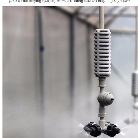
কুলিং এবং Humidifying গ্রিনহাউস, পশুসম্পদ বা Rooting টেবিল উপর Irrigating জন্য পরিকল্পিত