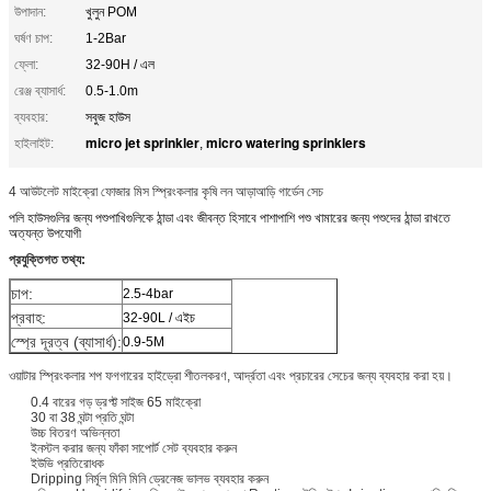
উপাদান:
খুলুন POM
ঘর্ষণ চাপ:
1-2Bar
ফ্লো:
32-90H / এল
রেঞ্জ ব্যাসার্ধ:
0.5-1.0m
ব্যবহার:
সবুজ হাউস
micro jet sprinkler
micro watering sprinklers
হাইলাইট:
,
4 আউটলেট মাইক্রো ফোজার মিস স্প্রিংকলার কৃষি লন আড়াআড়ি গার্ডেন সেচ
পলি হাউসগুলির জন্য পশুপাখিগুলিকে ঠান্ডা এবং জীবন্ত হিসাবে পাশাপাশি পশু খামারের জন্য পশুদের ঠান্ডা রাখতে
অত্যন্ত উপযোগী
প্রযুক্তিগত তথ্য:
চাপ:
2.5-4bar
প্রবাহ:
32-90L / এইচ
স্প্রে দূরত্ব (ব্যাসার্ধ):
0.9-5M
ওয়াটার স্প্রিংকলার শপ ফগগারের হাইড্রো শীতলকরণ, আর্দ্রতা এবং প্রচারের সেচের জন্য ব্যবহার করা হয়।
0.4 বারের গড় ড্রপ্ট্ট সাইজ 65 মাইক্রো
30 বা 38 ঘন্টা প্রতি ঘন্টা
উচ্চ বিতরণ অভিন্নতা
ইনস্টল করার জন্য ফাঁকা সাপোর্ট সেট ব্যবহার করুন
ইউভি প্রতিরোধক
Dripping নির্মূল মিনি মিনি ড্রেনেজ ভালভ ব্যবহার করুন