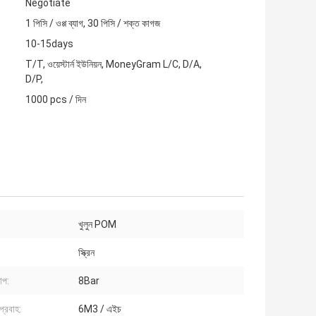
Negotiate
1 পিসি / ওপ্প ব্যাগ, 30 পিসি / শক্ত কাগজ
10-15days
T/T, ওয়েস্টার্ন ইউনিয়ন, MoneyGram L/C, D/A,
D/P,
1000 pcs / দিন
খুলুন POM
স্ক্রিন
াপ:
8Bar
প্রবাহ:
6M3 / এইচ