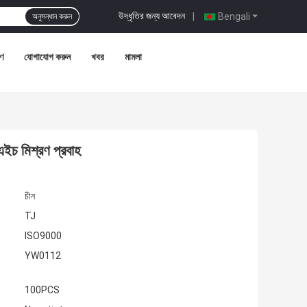
উদ্ধৃতির জন্য আবেদন
|
Bengali
অনুসন্ধান করুন
রণ
যোগাযোগ করুন
খবর
মামলা
এইচ মিশ্রণ প্রবাহ
চীন
TJ
ISO9000
YW0112
100PCS