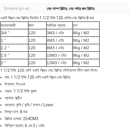
বিশেষভাবে তুলে ধরা:
সেচ পাম্প ফিল্টার
,
সেচ পর্দার জল ফিল্টার
ওয়াই স্ক্রিন সেচ ফিল্টার সিস্টেম 1 1/2 ইঞ্চি 120 মেশিন সেচ ফিল্টার 8 বার
সংযোগকারী
জাল
সর্বাধিক প্রবাহ
চাপ
3/4 ''
120
3M3 / এইচ
8Kg / M2
1 ''
120
4M3 / এইচ
8Kg / M2
1.2 ''
120
8M3 / এইচ
8Kg / M2
1.5 ''
120
10M3 / এইচ
8Kg / M2
2 ''
120
12M3 / এইচ
8Kg / M2
1 1/2
ইঞ্চি 120 মেশি ওয়াই স্ক্রিন সেচ ফিল্টার স্টেইনলেস স্টিল জাল বিশদ:
নাম: 1 1/2 ইঞ্চি 120 মেশি ওয়াই স্ক্রিন সেচ ফিল্টার
উপাদান: পিওএম
থ্রেড: 1 1/2 ইঞ্চি পুরুষ
প্রকার: স্ক্রীন
আবেদন: কৃষি / কৃষি / বাগান / Lown
মিশ্রণ চাপ: 8 বার
ফিল্টার এলাকা: 254CM3
মিশ্রিত প্রবাহ: 6 এম 3 / এইচ