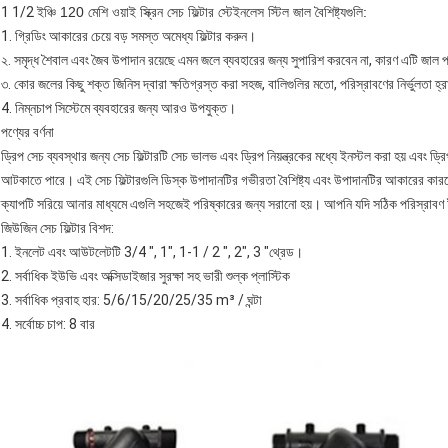
1 1/2
ইঞ্চি 120 মেশি ওয়াই স্ক্রিন সেচ ফিল্টার স্টেইনলেস স্টিল জাল বৈশিষ্ট্যগুলি:
1. গ্রিডিং আকারের চেয়ে বড় সমস্ত অমেধ্য ফিল্টার করুন।
২. সমৃদ্ধ শৈবাল এবং জৈব উপাদান রয়েছে এমন জলে ব্যবহারের জন্য সুপারিশ করবেন না, কারণ এটি জাল 
৩. কোর জলের কিছু শক্ত জিনিস দ্বারা ক্ষতিগ্রস্ত করা সহজ, বালিগুলির মতো, পরিস্রাবণের নির্ভুলতা হ
4. নিম্নচাপ সিস্টেমে ব্যবহারের জন্য আরও উপযুক্ত।
পণ্যের বর্ণনা
ড্রিপ সেচ ব্যবস্থার জন্য সেচ ফিল্টারটি সেচ ভালভ এবং ড্রিপ নিয়ন্ত্রকের মধ্যে ইনস্টল করা হয় এবং ড্
আটকাতে পারে।
এই সেচ ফিল্টারগুলি ডিস্ক উপাদানটির গভীরতা বৈশিষ্ট্য এবং উপাদানটির আকারের কারণে
ক্যাপটি সরিয়ে আনার মাধ্যমে এগুলি সহজেই পরিষ্কারের জন্য সরানো হয়।
আপনি যদি সঠিক পরিস্রাবণ 
জিউজিন সেচ ফিল্টার বিশদ:
1. ইনলেট এবং আউটলেটটি 3/4 ", 1", 1-1 / 2 ", 2", 3 "থ্রেড।
2. সর্বাধিক ইউভি এবং অক্সিডাইজার সুরক্ষা সহ ভারী শুল্ক প্লাস্টিক
3. সর্বাধিক প্রবাহ হার: 5/6/15/20/25/35 m³ / ঘন্টা
4. সর্বোচ্চ চাপ: 8 বার