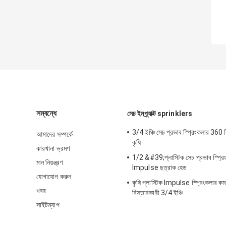
সম্বন্ধে
সেচ ইমপ্র্যাক্ট sprinklers
3/4 ইঞ্চি সেচ প্রভাব স্প্রিংকলার 360 ডিগ
আমাদের সম্পর্কে
কৃষি
কারখানা ভ্রমণ
1/2 &#39;প্লাস্টিক সেচ প্রভাব স্প্রিং
মান নিয়ন্ত্রণ
Impulse ছত্রাক হেড
যোগাযোগ করুন
কৃষি প্লাস্টিক Impulse স্প্রিংকলার কম
খবর
বিস্তারকারী 3/4 ইঞ্চি
সাইটম্যাপ