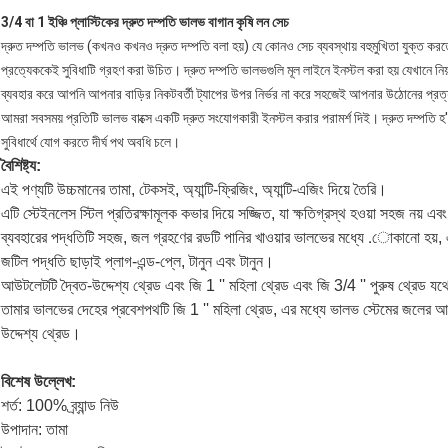
3/4 বা 1 ইঞ্চি প্লাস্টিকের দ্রুত দম্পতি ভালভ বাগান কৃষি লন সেচ
দ্রুত দম্পতি ভালভ (কখনও কখনও দ্রুত দম্পতি বলা হয়) যে কোনও সেচ ব্যবস্থায় বহুমুখিতা যুক্ত করতে 
প্রত্যেককেই সুবিধাটি গ্রহণ করা উচিত। দ্রুত দম্পতি ভালভগুলি মূল লাইনে ইনস্টল করা হয় যেখানে
ব্যবহার করে আপনি আপনার বাড়ির নিকটবর্তী ট্যাপের উপর নির্ভর না করে সহজেই আপনার উঠোনের প্রত
আমরা সবসময় প্রতিটি ভালভ বাক্সে একটি দ্রুত সংযোগকারী ইনস্টল করার পরামর্শ দিই। দ্রুত দম্পতি হ
সুবিধার্থে যোগ করতে দীর্ঘ পথ অবধি চলে।
বৈশিষ্ট্য:
এই পণ্যটি উচ্চমানের তামা, টেকসই, অ্যান্টি-ফ্রিজিং, অ্যান্টি-এজিং দিয়ে তৈরি।
এটি স্টেইনলেস স্টিল প্রতিরক্ষামূলক কভার দিয়ে সজ্জিত, যা ক্ষতিগ্রস্থ হওয়া সহজ নয় এব
ব্যবহারের পদ্ধতিটি সহজ, জল গ্রহণের রডটি পানির খাওয়ার ভালভের মধ্যে .োকানো হয়, এব
জটিল পদ্ধতি ছাড়াই প্লাগ-এন্ড-প্লে, টানুন এবং টানুন।
আউটলেটটি দ্বৈত-উদ্দেশ্য থ্রেড এবং জি 1 '' মহিলা থ্রেড এবং জি 3/4 '' পুরুষ থ্রেড য
তামার ভালভের দেহের প্রবেশপথটি জি 1 '' মহিলা থ্রেড, এর মধ্যে ভালভ স্টেমের জলের আউট
উদ্দেশ্য থ্রেড।
বিশেষ উল্লেখ:
শর্ত: 100% ব্র্যান্ড নিউ
উপাদান: তামা