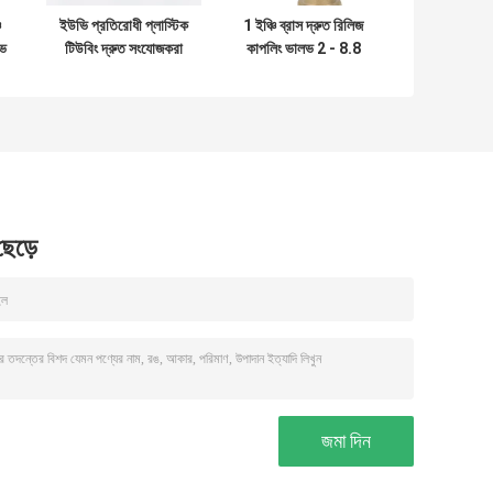
ি
ইউভি প্রতিরোধী প্লাস্টিক
1 ইঞ্চি ব্রাস দ্রুত রিলিজ
লভ
টিউবিং দ্রুত সংযোজকরা
কাপলিং ভালভ 2 - 8.8
দ্রুত সংযোজন পিওএম
বার কৃষি সেচের জন্য বার
উপাদান
 ছেড়ে