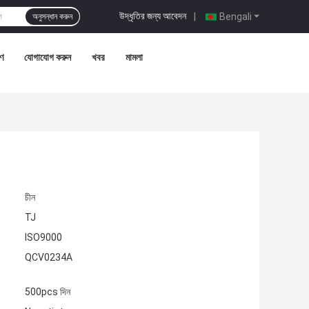
উদ্ধৃতির জন্য আবেদন
|
Bengali
অনুসন্ধান করুন
রণ
যোগাযোগ করুন
খবর
মামলা
চীন
TJ
ISO9000
QCV0234A
500pcs দিন