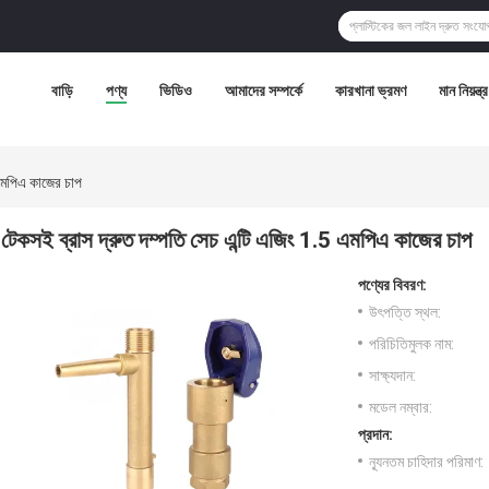
বাড়ি
পণ্য
ভিডিও
আমাদের সম্পর্কে
কারখানা ভ্রমণ
মান নিয়ন্ত্
 এমপিএ কাজের চাপ
টেকসই ব্রাস দ্রুত দম্পতি সেচ এন্টি এজিং 1.5 এমপিএ কাজের চাপ
পণ্যের বিবরণ:
উৎপত্তি স্থল:
পরিচিতিমুলক নাম:
সাক্ষ্যদান:
মডেল নম্বার:
প্রদান:
ন্যূনতম চাহিদার পরিমাণ: