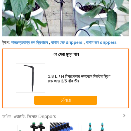
সামঞ্জস্যযোগ্য জল ড্রিপারস
বাগান সেচ drippers
বাগান জল drippers
ট্যাগ:
,
,
এর সেরা মূল্য পান
1.8 L / H স্প্রিংকলার জলসেচন সিস্টেম ড্রিপ
সেচ জন্য 3/5 বাঁক তীর
চালিয়ে
ওয়াটারিং সিস্টেম Drippers
অধিক