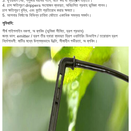
3. ঘূর্ণায়মান সেচ, প্লুঙ্গার বরাবর পানি, মাটি ক্ষয় বা ম্যাট্রিক্স এড়াতে।
4. চাপ ক্ষতিপূরণ drippers সংযোজন ব্যবহৃত, অবিচলিত প্রবাহ ভূমিকা পালন।
চাপ ক্ষতিপূরণ বৃদ্ধি, এবং ফুটো প্রতিরোধ করার ক্ষমতা।
5. আপনার নির্মাণের বিভিন্ন চাহিদা মেটাতে একাধিক সমন্বয় সমর্থন।
সুবিধাদি:
শীর্ষ পাইপলাইন নকশা, অ ব্লকিং (ভূমিকা সীমিত, ড্রপ প্রভাব)
জন্য ভাল: emitter / ড্রপ তীর দ্বারা ব্যবহৃত ড্রিপ ওয়াটারিং ডিভাইস / তরোয়াল ড্রপ
নির্দেশাবলী: মাটির মধ্যে উল্লম্বভাবে উল্টো, সীমাহীন গভীরতা, অ ব্লকিং।