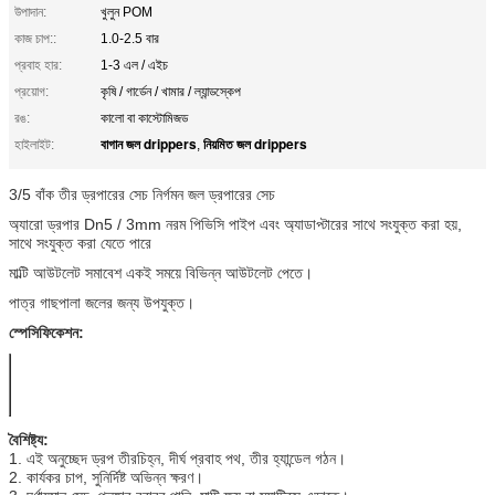
উপাদান:
খুলুন POM
কাজ চাপ::
1.0-2.5 বার
প্রবাহ হার:
1-3 এল / এইচ
প্রয়োগ:
কৃষি / গার্ডেন / খামার / ল্যান্ডস্কেপ
রঙ:
কালো বা কাস্টোমিজড
বাগান জল drippers
নিয়মিত জল drippers
হাইলাইট:
,
3/5 বাঁক তীর ড্রপারের সেচ নির্গমন জল ড্রপারের সেচ
অ্যারো ড্রপার Dn5 / 3mm নরম পিভিসি পাইপ এবং অ্যাডাপ্টারের সাথে সংযুক্ত করা হয়,
সাথে সংযুক্ত করা যেতে পারে
মাল্টি আউটলেট সমাবেশ একই সময়ে বিভিন্ন আউটলেট পেতে।
পাত্র গাছপালা জলের জন্য উপযুক্ত।
স্পেসিফিকেশন:
চাপ:
1.0-2.0 বার
প্রবাহ হার:
1.8 এল / এইচ
বৈশিষ্ট্য:
1. এই অনুচ্ছেদ ড্রপ তীরচিহ্ন, দীর্ঘ প্রবাহ পথ, তীর হ্যান্ডেল গঠন।
2. কার্যকর চাপ, সুনির্দিষ্ট অভিন্ন ক্ষরণ।