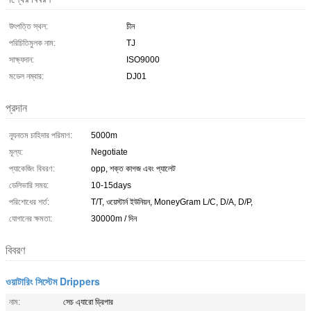
উৎপত্তি স্থল:
চীন
পরিচিতিমুলক নাম:
TJ
সাক্ষ্যদান:
ISO9000
মডেল নম্বার:
DJ01
প্রদান
ন্যূনতম চাহিদার পরিমাণ:
5000m
মূল্য:
Negotiate
প্যাকেজিং বিবরণ:
opp, শক্ত কাগজ এবং প্যালেট
ডেলিভারি সময়:
10-15days
পরিশোধের শর্ত:
T/T, ওয়েস্টার্ন ইউনিয়ন, MoneyGram L/C, D/A, D/P,
যোগানের ক্ষমতা:
30000m / দিন
বিবরণ
ওয়াটারিং সিস্টেম Drippers
নাম:
সেচ এ্যারো ড্রিপার