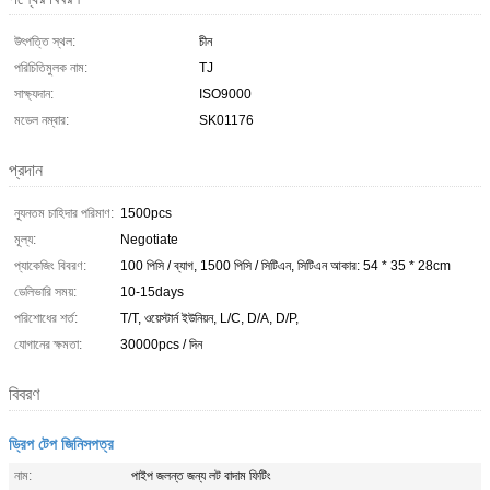
উৎপত্তি স্থল:
চীন
পরিচিতিমুলক নাম:
TJ
সাক্ষ্যদান:
ISO9000
মডেল নম্বার:
SK01176
প্রদান
ন্যূনতম চাহিদার পরিমাণ:
1500pcs
মূল্য:
Negotiate
প্যাকেজিং বিবরণ:
100 পিসি / ব্যাগ, 1500 পিসি / সিটিএন, সিটিএন আকার: 54 * 35 * 28cm
ডেলিভারি সময়:
10-15days
পরিশোধের শর্ত:
T/T, ওয়েস্টার্ন ইউনিয়ন, L/C, D/A, D/P,
যোগানের ক্ষমতা:
30000pcs / দিন
বিবরণ
ড্রিপ টেপ জিনিসপত্র
নাম:
পাইপ জলন্ত জন্য লট বাদাম ফিটিং