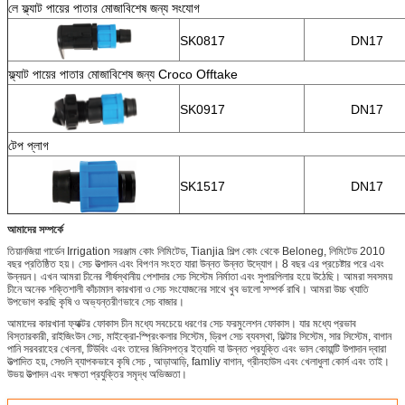
লে ফ্ল্যাট পায়ের পাতার মোজাবিশেষ জন্য সংযোগ
SK0817
DN17
ফ্ল্যাট পায়ের পাতার মোজাবিশেষ জন্য Croco Offtake
SK0917
DN17
টেপ প্লাগ
SK1517
DN17
আমাদের সম্পর্কে
তিয়ানজিয়া গার্ডেন Irrigation সরঞ্জাম কোং লিমিটেড, Tianjia শিল্প কোং থেকে Beloneg, লিমিটেড 2010
বছর প্রতিষ্ঠিত হয়। সেচ উত্পাদন এবং বিপণন সংহত যারা উন্নত উন্নত উদ্যোগ। 8 বছর এর প্রচেষ্টার পরে এবং
উন্নয়ন। এখন আমরা চীনের শীর্ষস্থানীয় পেশাদার সেচ সিস্টেম নির্মাতা এবং সুপারপিলার হয়ে উঠেছি। আমরা সবসময়
চীনে অনেক শক্তিশালী কাঁচামাল কারখানা ও সেচ সংযোজনের সাথে খুব ভালো সম্পর্ক রাখি। আমরা উচ্চ খ্যাতি
উপভোগ করছি কৃষি ও অভ্যন্তরীণভাবে সেচ বাজার।
আমাদের কারখানা ফ্যাক্টর ফোকাস চীন মধ্যে সবচেয়ে ধরণের সেচ ফরমুলেশন ফোকাস। যার মধ্যে প্রভাব
বিস্তারকারী, রাইজিংউন সেচ, মাইক্রো-স্প্রিংকলার সিস্টেম, ড্রিপ সেচ ব্যবস্থা, ফিল্টার সিস্টেম, সার সিস্টেম, বাগান
পানি সরবরাহের খেলনা, টিউবিং এবং তাদের জিনিসপত্র ইত্যাদি যা উন্নত প্রযুক্তি এবং ভাল কোয়ান্টি উপাদান দ্বারা
উত্পাদিত হয়, সেগুলি ব্যাপকভাবে কৃষি সেচ , আড়াআড়ি, famliy বাগান, গ্রীনহাউস এবং খেলাধুলা কোর্স এবং তাই।
উভয় উত্পাদন এবং দক্ষতা প্রযুক্তির সমৃদ্ধ অভিজ্ঞতা।