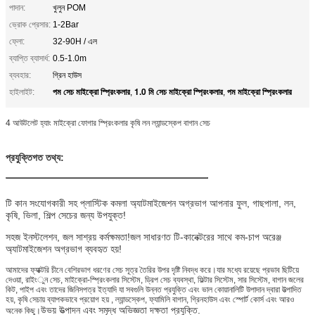
পাদান:
খুলুন POM
ভ্রোক প্রেসার:
1-2Bar
ফ্লো:
32-90H / এল
ব্যাপ্তি ব্যাসার্ধ:
0.5-1.0m
ব্যবহার:
গ্রিন হাউস
পম সেচ মাইক্রো স্প্রিংকলার
1.0 মি সেচ মাইক্রো স্প্রিংকলার
পম মাইক্রো স্প্রিংকলার
হাইলাইট:
,
,
4 আউটলেট হ্যাং মাইক্রো ফোগার স্প্রিংকলার কৃষি লন ল্যান্ডস্কেপ বাগান সেচ
প্রযুক্তিগত তথ্য:
চাপ:
1-2 বার
প্রবাহ:
32-90 এইচ / এল
টি কান সংযোগকারী সহ প্লাস্টিক কমলা অ্যাটমাইজেশন অগ্রভাগ আপনার ফুল, গাছপালা, লন,
কৃষি, ভিলা, শিল্প সেচের জন্য উপযুক্ত!
স্প্রে দূরত্ব (ব্যাসার্ধ)
0.5-1.0 মি
সহজ ইনস্টলেশন, জল সাশ্রয় কর্মক্ষমতা!জল সাধারণত টি-কানেক্টরের সাথে কম-চাপ অরেঞ্জ
অ্যাটমাইজেশন অগ্রভাগ ব্যবহৃত হয়!
আমাদের ফ্যাক্টরি চীনে বেশিরভাগ ধরণের সেচ সূত্র তৈরির উপর দৃষ্টি নিবদ্ধ করে।যার মধ্যে রয়েছে প্রভাব ছিটিয়ে
দেওয়া, রাইংুন সেচ, মাইক্রো-স্প্রিংকলার সিস্টেম, ড্রিপ সেচ ব্যবস্থা, ফিল্টার সিস্টেম, সার সিস্টেম, বাগান জলের
কিট, পাইপ এবং তাদের জিনিসপত্র ইত্যাদি যা সবগুলি উন্নত প্রযুক্তি এবং ভাল কোয়ানালিটি উপাদান দ্বারা উত্পাদিত
হয়, কৃষি সেচায় ব্যাপকভাবে প্রয়োগ হয় , ল্যান্ডস্কেপ, ফ্যামিলি বাগান, গ্রিনহাউস এবং স্পোর্ট কোর্স এবং আরও
উভয় উত্পাদন এবং সমৃদ্ধ অভিজ্ঞতা
দক্ষতা
প্রযুক্তি.
অনেক কিছু।