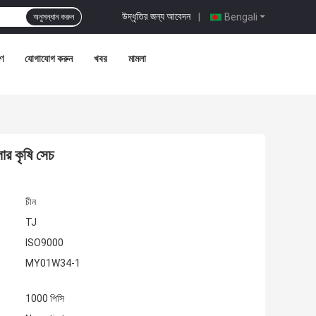
উদ্ধৃতির জন্য আবেদন
|
Bengali
অনুসন্ধান করুন
রণ
যোগাযোগ করুন
খবর
মামলা
লার কৃষি সেচ
চীন
TJ
ISO9000
MY01W34-1
1000 পিসি