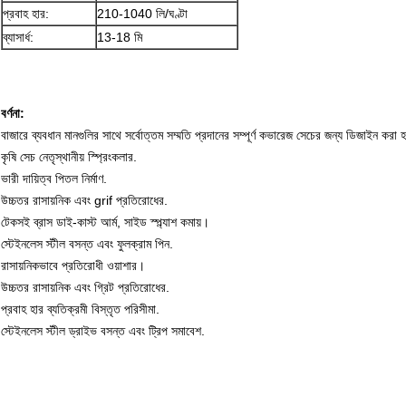
প্রবাহ হার:
210-1040 লি/ঘণ্টা
ব্যাসার্ধ:
13-18 মি
বর্ণনা:
বাজারে ব্যবধান মানগুলির সাথে সর্বোত্তম সম্মতি প্রদানের সম্পূর্ণ কভারেজ সেচের জন্য ডিজাইন করা 
কৃষি সেচ নেতৃস্থানীয় স্প্রিংকলার.
ভারী দায়িত্ব পিতল নির্মাণ.
উচ্চতর রাসায়নিক এবং grif প্রতিরোধের.
টেকসই ব্রাস ডাই-কাস্ট আর্ম, সাইড স্প্ল্যাশ কমায়।
স্টেইনলেস স্টীল বসন্ত এবং ফুলক্রাম পিন.
রাসায়নিকভাবে প্রতিরোধী ওয়াশার।
উচ্চতর রাসায়নিক এবং গ্রিট প্রতিরোধের.
প্রবাহ হার ব্যতিক্রমী বিস্তৃত পরিসীমা.
স্টেইনলেস স্টীল ড্রাইভ বসন্ত এবং ট্রিপ সমাবেশ.