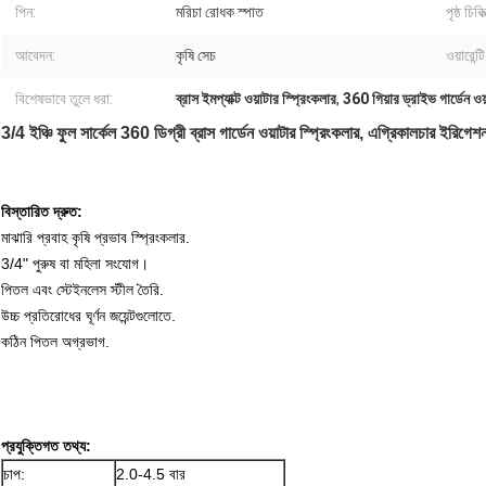
পিন:
মরিচা রোধক স্পাত
পৃষ্ঠ চিকিত
আবেদন:
কৃষি সেচ
ওয়ারেন্টি
বিশেষভাবে তুলে ধরা:
ব্রাস ইমপ্যাক্ট ওয়াটার স্প্রিংকলার
,
360 গিয়ার ড্রাইভ গার্ডেন ওয
3/4 ইঞ্চি ফুল সার্কেল 360 ডিগ্রী ব্রাস গার্ডেন ওয়াটার স্প্রিংকলার, এগ্রিকালচার ইরিগেশন
বিস্তারিত দ্রুত:
মাঝারি প্রবাহ কৃষি প্রভাব স্প্রিংকলার.
3/4" পুরুষ বা মহিলা সংযোগ।
পিতল এবং স্টেইনলেস স্টীল তৈরি.
উচ্চ প্রতিরোধের ঘূর্ণন জয়েন্টগুলোতে.
কঠিন পিতল অগ্রভাগ.
প্রযুক্তিগত তথ্য:
চাপ:
2.0-4.5 বার