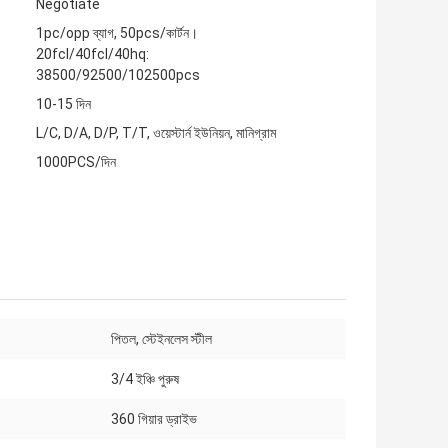
Negotiate
1pc/opp ব্যাগ, 50pcs/কার্টন।
20fcl/40fcl/40hq:
38500/92500/102500pcs
10-15 দিন
L/C, D/A, D/P, T/T, ওয়েস্টার্ন ইউনিয়ন, মানিগ্রাম
1000PCS/দিন
পিতল, স্টেইনলেস স্টীল
3/4 ইঞ্চি পুরুষ
360 গিয়ার ড্রাইভ