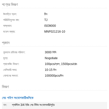
পণ্যের বিবরণ
উৎপত্তি স্থল:
চীন
পরিচিতিমুলক নাম:
TJ
সাক্ষ্যদান:
ISO9000
মডেল নম্বার:
MNF021216-10
প্রদান
ন্যূনতম চাহিদার পরিমাণ:
3000 পিসি
মূল্য:
Nogotiate
প্যাকেজিং বিবরণ:
100pcs/ব্যাগ, 1500pcs/ctn
ডেলিভারি সময়:
10-15 দিন
যোগানের ক্ষমতা:
100000pcs/দিন
বিবরণ
সেচ পাইপ সংযোগকারীগুলিকে
নাম:
প্লাস্টিক 3/4 ইঞ্চি সেচ টিউব সংযোগকারী/সুইচ