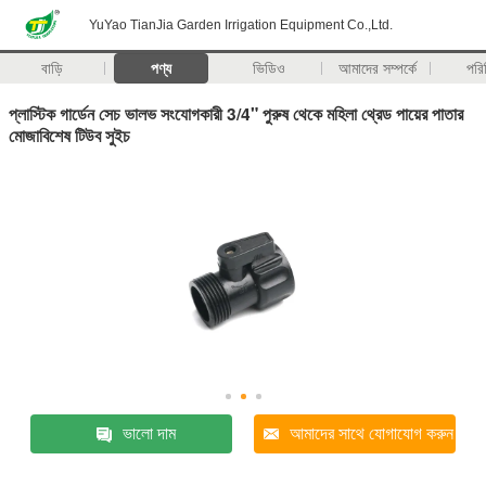
YuYao TianJia Garden Irrigation Equipment Co.,Ltd.
বাড়ি
পণ্য
ভিডিও
আমাদের সম্পর্কে
পরি
প্লাস্টিক গার্ডেন সেচ ভালভ সংযোগকারী 3/4" পুরুষ থেকে মহিলা থ্রেড পায়ের পাতার
মোজাবিশেষ টিউব সুইচ
ভালো দাম
আমাদের সাথে যোগাযোগ করুন