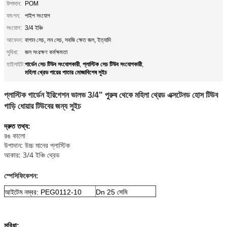
উপাদান:
POM
ফাংশন:
পাইপ সংযোগ
সংযোগ:
3/4 ইঞ্চি
আবেদন:
বাগান সেচ, লন সেচ, সবজি ক্ষেত জল, ইত্যাদি
সুবিধা:
জল সংরক্ষণ কর্মক্ষমতা
গার্ডেন সেচ টিউব সংযোগকারী
প্লাস্টিক সেচ টিউব সংযোগকারী
হাইলাইট:
,
,
মহিলা থ্রেড পায়ের পাতার মোজাবিশেষ সুইচ
প্লাস্টিক গার্ডেন ইরিগেশন ভালভ 3/4" পুরুষ থেকে মহিলা থ্রেড এক্সটেনড হোস টিউব
গাড়ি ধোয়ার টিউবের জন্য সুইচ
দ্রুত তথ্য:
রঙ কালো
উপাদান: উচ্চ মানের প্লাস্টিক
আকার: 3/4 ইঞ্চি থ্রেড
স্পেসিফিকেশন:
আইটেম নম্বর: PEG0112-10
Dn 25 সেমি
সুবিধা: