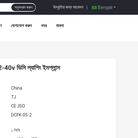
উদ্ধৃতির জন্য আবেদন
|
Bengali
অনুসন্ধান করুন
রণ
যোগাযোগ করুন
খবর
মামলা
40v ডিসি ল্যাশিং ইমপ্লান্স
China
TJ
CE ,ISO
DCFK-05-2
১ পিসি