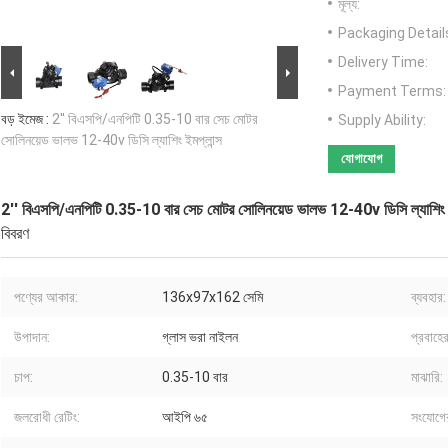
মূল্য:
Packaging Detail
Delivery Time:
Payment Terms:
বড় ইমেজ :
2'' বিএসপি/এনপিটি 0.35-10 বার সেচ মোটর
Supply Ability:
সোলিনয়েড ভালভ 12-40v ডিসি ল্যাশিং ইমপ্লান্স
যোগাযোগ
2'' বিএসপি/এনপিটি 0.35-10 বার সেচ মোটর সোলিনয়েড ভালভ 12-40v ডিসি ল্যাশিং ই
বিবরণ
পণ্যের আকার:
136x97x162 সেমি
ব্যবহার:
উপাদান:
গ্লাস ভরা নাইলন
প্রবাহের
চাপ:
0.35-10 বার
মাঝারি:
জলরোধী রেটিং:
আইপি ৬৫
সংযোগে