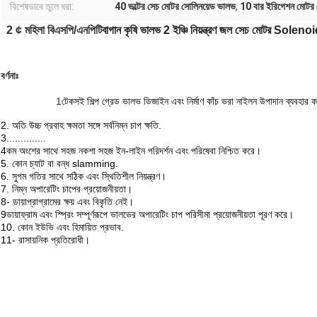
বিশেষভাবে তুলে ধরা:
40 ভল্টের সেচ মোটর সোলিনয়েড ভালভ
,
10 বার ইরিগেশন মোটর 
2 ¢ মহিলা বিএসপি/এনপিটি
বাগান কৃষি ভালভ 2 ইঞ্চি নিয়ন্ত্রণ জল সেচ মোটর Soleno
বর্ণনাঃ
1
টেকসই শিল্প গ্রেড ভালভ ডিজাইন এবং নির্মাণ কাঁচ ভরা নাইলন উপাদান ব্যবহার ক
2. অতি উচ্চ প্রবাহ ক্ষমতা সঙ্গে সর্বনিম্ন চাপ ক্ষতি.
3..............
4কম অংশের সাথে সহজ নকশা সহজ ইন-লাইন পরিদর্শন এবং পরিষেবা নিশ্চিত করে।
5. কোন চ্যাট বা বন্ধ slamming.
6. সুগম গতির সাথে সঠিক এবং স্থিতিশীল নিয়ন্ত্রণ।
7. নিম্ন অপারেটিং চাপের প্রয়োজনীয়তা।
8- ডায়াপ্রাগ্রামের ক্ষয় এবং বিকৃতি নেই।
9ডায়াফ্রাম এবং স্প্রিং সম্পূর্ণরূপে ভালভের অপারেটিং চাপ পরিসীমা প্রয়োজনীয়তা পূরণ করে।
10. কোন ইউভি এবং হিমায়িত প্রভাব.
11- রাসায়নিক প্রতিরোধী।