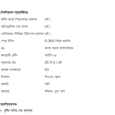
টেকনিক্যাল প্যারামিটারঃ
মাটির মধ্যে স্প্রিংকলার ভ্যালভ
হ্যাঁ।
হাইড্রোলিক সেচ ভালভ
হ্যাঁ।
সোলিনয়েড লিনিয়ার ইরিগেশন ভ্যালভ
হ্যাঁ।
স্প্রে টাইপ
0-360 গিয়ার ড্রাইভ
রঙ
কালো অথবা কাস্টমাইজড
জলরোধী রেটিং
আইপি ৬৫
প্রবাহের হার
25 মি 3 / ঘন্টা
কাজের তাপমাত্রা
53
উপাদান
পিওএম, ব্রাস
মাঝারি
পানি
ব্যবহার
উদ্ভিদ, ফুল, ঘাস
অ্যাপ্লিকেশনঃ
বৃষ্টির পাখির সেচ ব্যবস্থা