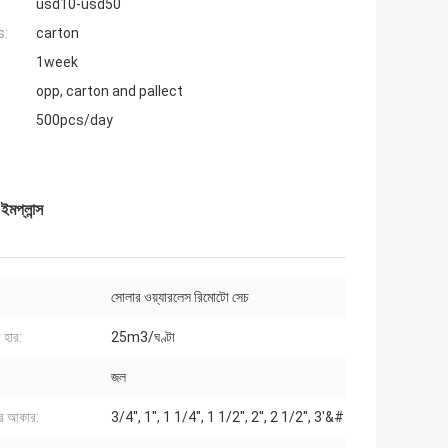
usd10-usd50
s:
carton
1week
opp, carton and pallect
500pcs/day
মপ্লান্স
সোলার ওয়্যারলেস রিমোটো সেচ
 হার:
25m3/ঘণ্টা
জল
র আকার:
3/4'', 1'', 1 1/4'', 1 1/2'', 2'', 2 1/2'', 3'&#