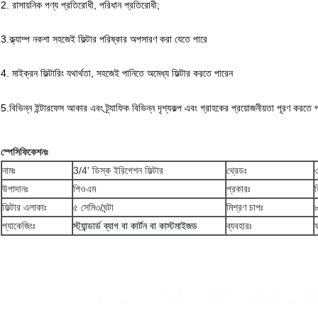
2. রাসায়নিক পণ্য প্রতিরোধী, পরিধান প্রতিরোধী;
3.ক্ল্যাম্প নকশা সহজেই ফিল্টার পরিষ্কার অপসারণ করা যেতে পারে
4. মাইক্রন ফিল্টারিং যথার্থতা, সহজেই পানিতে অমেধ্য ফিল্টার করতে পারেন
5.বিভিন্ন ইন্টারফেস আকার এবং ট্র্যাফিক বিভিন্ন দৃশ্যকল্প এবং গ্রাহকের প্রয়োজনীয়তা পূরণ করতে
স্পেসিফিকেশনঃ
নামঃ
3/4' ডিস্ক ইরিগেশন ফিল্টার
থ্রেডঃ
উপাদানঃ
পিওএম
প্রকারঃ
ফিল্টার এলাকাঃ
৫ সেমি৩/ঘন্টা
মিশ্রণ চাপঃ
প্যাকেজিংঃ
স্ট্যান্ডার্ড ব্যাগ বা কার্টন বা কাস্টমাইজড
ব্যবহারঃ
ফ