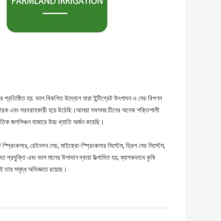
 প্রতিষ্ঠিত হয়. ভাল বিকশিত উদ্যোগ যারা ইন্টিগ্রেট উৎপাদন ও সেচ বিপণন
্তুতকারক এবং সরবরাহকারী হয়ে উঠেছি।আমরা সবসময় চীনের অনেক শক্তিশালী
জাতিক জলসিঞ্চন বাজারে উচ্চ খ্যাতি অর্জন করেছি।
স্প্রিংকলার, রেইনগন সেচ, মাইক্রো-স্প্রিংকলার সিস্টেম, ড্রিপ সেচ সিস্টেম,
ত প্রযুক্তি এবং ভাল মানের উপাদান দ্বারা উত্পাদিত হয়, ব্যাপকভাবে কৃষি
েই তার সমৃদ্ধ অভিজ্ঞতা রয়েছে।