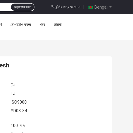
উদ্ধৃতির জন্য আবেদন
|
Bengali
অনুসন্ধান করুন
রণ
যোগাযোগ করুন
খবর
মামলা
 Mesh
চীন
TJ
ISO9000
YD03-34
100 পিসি