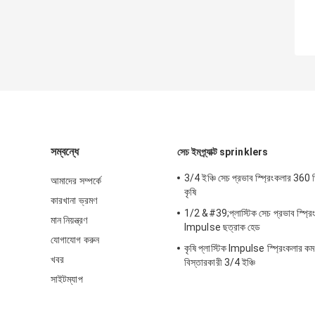
সম্বন্ধে
সেচ ইমপ্র্যাক্ট sprinklers
3/4 ইঞ্চি সেচ প্রভাব স্প্রিংকলার 360 ডিগ
আমাদের সম্পর্কে
কৃষি
কারখানা ভ্রমণ
1/2 &#39;প্লাস্টিক সেচ প্রভাব স্প্রিং
মান নিয়ন্ত্রণ
Impulse ছত্রাক হেড
যোগাযোগ করুন
কৃষি প্লাস্টিক Impulse স্প্রিংকলার কম
খবর
বিস্তারকারী 3/4 ইঞ্চি
সাইটম্যাপ