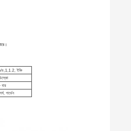
 পারে।
৩/৪,1,1.2, ইঞ্চি
ডিস্কো
৮ বার
ার্ম, গার্ডেন