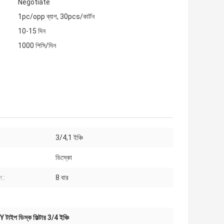
Negotiate
1pc/opp ব্যাগ, 30pcs/কার্টন
10-15 দিন
1000 পিসি/দিন
3/4,1 ইঞ্চি
ডিস্কো
প::
8 বার
Y টাইপ ডিস্ক ফিল্টার 3/4 ইঞ্চি