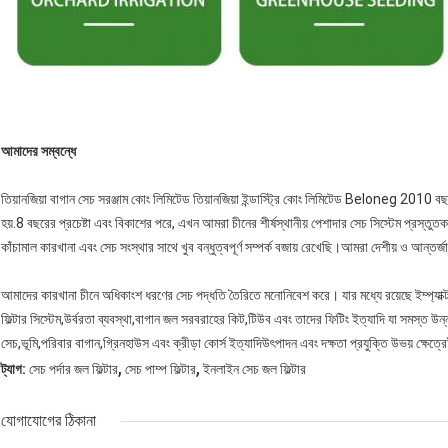
আমাদের সম্বন্ধে
তিয়ানজিয়া বাগান সেচ সরঞ্জাম কোং লিমিটেড তিয়ানজিয়া ইন্ডাস্ট্রি কোং লিমিটেড Beloneg 2010 বছর
হয়.8 বছরের প্রচেষ্টা এবং বিকাশের পরে, এখন আমরা চীনের শীর্ষস্থানীয় পেশাদার সেচ সিস্টেম প্রস
কাঁচামাল কারখানা এবং সেচ সংস্থার সাথে খুব বন্ধুত্বপূর্ণ সম্পর্ক বজায় রেখেছি।আমরা দেশীয় ও আন্তর্
আমাদের কারখানা চীনে অধিকাংশ ধরণের সেচ পদ্ধতি তৈরিতে মনোনিবেশ করে। যার মধ্যে রয়েছে ইম্প্যাক্ট 
ফিল্টার সিস্টেম,উর্বরতা ব্যবস্থা,বাগান জল সরবরাহের কিট,টিউব এবং তাদের ফিটিং ইত্যাদি যা সমস্ত উন্ন
সেচ,ভূমি,পরিবার বাগান,গ্রিনহাউস এবং ক্রীড়া কোর্স ইত্যাদিউৎপাদন এবং দক্ষতা প্রযুক্তি উভয় ক্ষেত্র
,
,
ট্যাগ:
সেচ পর্দার জল ফিল্টার
সেচ পাম্প ফিল্টার
ইনলাইন সেচ জল ফিল্টার
যোগাযোগের ঠিকানা