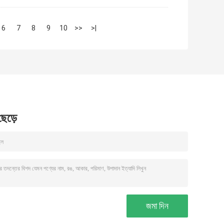
6
7
8
9
10
>>
>|
 ছেড়ে