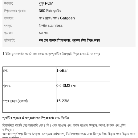
উপাদান:
খুলুন POM
স্প্রিংকলার প্রকার:
360 গিয়ার ড্রাইভ
ব্যবহার:
লন / প্ল্যান্ট / ঘাস / Gargden
বসন্ত:
ইস্পাত stainless
প্রয়োগ:
জল সেচ
কম চাপ প্রভাব স্প্রিংকলার
প্রভাব রটার স্প্রিংকলার
হাইলাইট:
,
1 ইঞ্চি ফুল সার্কেল গার্ডেন ঘাস চাষের জন্য প্লাস্টিক ইমপ্যাক্ট স্প্রিংকলার 4 নল স্প্রে
চাপ:
1-5Bar
প্রবাহ:
0.6-3M3 / ঘঃ
স্প্রে দূরত্ব (ব্যাসার্ধ)
15-23M
প্লাস্টিক প্রভাব 4 অগ্রভাগ জল স্প্রিংকলার সেচ সিস্টেম
তিয়ানজিয়া গার্ডেন সেচ যন্ত্রপাতি কো। লি। সেচ সরঞ্জাম এবং বাগান সরঞ্জাম উন্নয়ন, নকশা, উত্পাদন এবং বন্টন
একীভূত।
আমরা সম্পূর্ণ পণ্য বিশেষ উল্লেখ, চমত্কার কর্মক্ষমতা, নির্ভরযোগ্য মানের এবং বিশ্বের উচ্চ-বিক্রয় পরে বিক্রয় সেবা