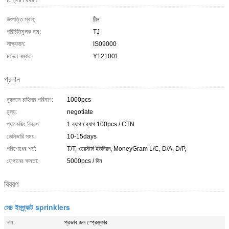
উৎপত্তি স্থল:
চীন
পরিচিতিমুলক নাম:
TJ
সাক্ষ্যদান:
IS09000
মডেল নম্বার:
Y121001
প্রদান
ন্যূনতম চাহিদার পরিমাণ:
1000pcs
মূল্য:
negotiate
প্যাকেজিং বিবরণ:
1 ব্যাগ / ব্যাগ 100pcs / CTN
ডেলিভারি সময়:
10-15days
পরিশোধের শর্ত:
T/T, ওয়েস্টার্ন ইউনিয়ন, MoneyGram L/C, D/A, D/P,
যোগানের ক্ষমতা:
5000pcs / দিন
বিবরণ
সেচ ইমপ্র্যাক্ট sprinklers
নাম:
প্রভাব জল স্প্রেঙ্কার