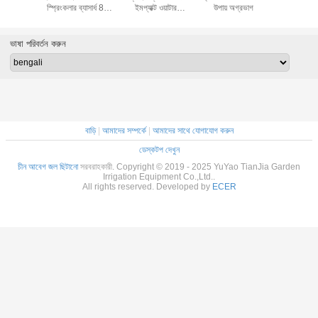
4 কৃষির জন্য
স্প্রিংকলার ব্যাসার্ধ 8 -
ইমপ্যাক্ট ওয়াটার
উপায় অগ্রভাগ
জারা প্র
রভাগ
18 মি.
স্প্রিংকলার কৃষি সেচ
ভাষা পরিবর্তন করুন
বাড়ি
|
আমাদের সম্পর্কে
|
আমাদের সাথে যোগাযোগ করুন
ডেস্কটপ দেখুন
চীন আবেগ জল ছিটানো
সরবরাহকারী. Copyright © 2019 - 2025 YuYao TianJia Garden
Irrigation Equipment Co.,Ltd..
All rights reserved. Developed by
ECER