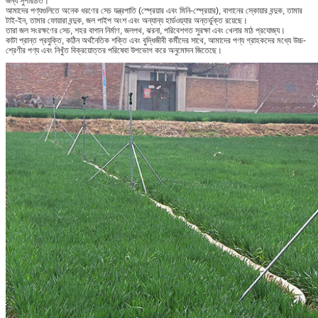
জন্য সুপরিচিত।
আমাদের পণ্যগুলিতে অনেক ধরণের সেচ যন্ত্রপাতি (স্প্রেয়ার এবং মিনি-স্প্রেয়ার), বাগানের স্কোয়ার বন্দুক, তামার
টাই-ইন, তামার ফোয়ারা বন্দুক, জল পাইপ অংশ এবং অন্যান্য হার্ডওয়্যার অন্তর্ভুক্ত রয়েছে।
তারা জল সংরক্ষণের সেচ, শহর বাগান নির্মাণ, জলপথ, ঝরনা, পরিবেশগত সুরক্ষা এবং খেলার মাঠ প্রযোজ্য।
কাটা প্রান্ত প্রযুক্তি, কঠিন অর্থনৈতিক শক্তি এবং বুদ্ধিজীবী কর্মীদের সাথে, আমাদের পণ্য গ্রাহকদের মধ্যে উচ্চ-
শ্রেণীর পণ্য এবং নিখুঁত বিক্রয়োত্তর পরিষেবা উপভোগ করে অনুমোদন জিতেছে।